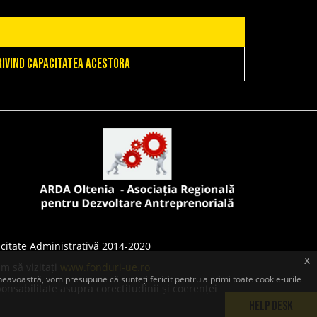
privind capacitatea acestora
citate Administrativă 2014-2020
x
m să vizitați
www.fonduri-ue.ro
eavoastră, vom presupune că sunteți fericit pentru a primi toate cookie-urile
onsabilitate asupra corectitudinii și coerenței
Help Desk