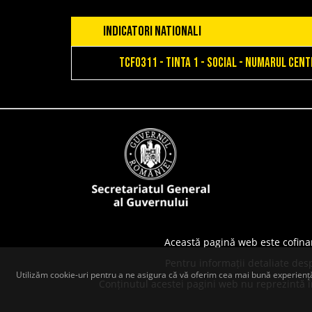
INDICATORI NATIONALI
TCF0311 - Tinta 1 - Social - Numarul cent
Această pagină web este cofina
Pentru informații detaliate des
Utilizăm cookie-uri pentru a ne asigura că vă oferim cea mai bună experiență
Conținutul acestei pagini web nu reprezintă în