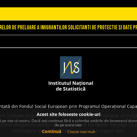
relor de preluare a imigrantilor solicitanti de protectie si date 
nțată din Fondul Social European prin Programul Operațional Capa
Acest site foloseste cookie-uri
pre celelalte programe cofinanțate de Uniunea Europeană, vă invită
 pe site-ul nostru. Dacă veți continua fără a schimba setările din browserul dumn
 mod obligatoriu poziția oficială a Uniunii Europene. Întreaga resp
de pe acest site.
informațiilor prezentate revine inițiatorilor paginii web.
Continuă
Citește mai mult