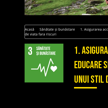
Acasă
Sănătate și bunăstare
1. Asigurarea acc
de viata fara riscuri
1. Asigur
educare s
unui stil 