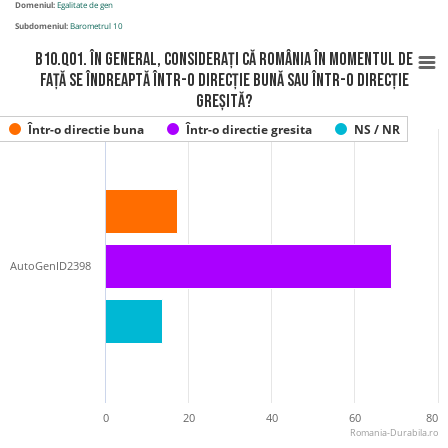
Domeniul:
Egalitate de gen
Subdomeniul:
Barometrul 10
B10.Q01. În general, considerați că România în momentul de
față se îndreaptă într-o direcție bună sau într-o direcție
greșită?
Într-o directie buna
Într-o directie gresita
NS / NR
AutoGenID2398
0
20
40
60
80
Romania-Durabila.ro