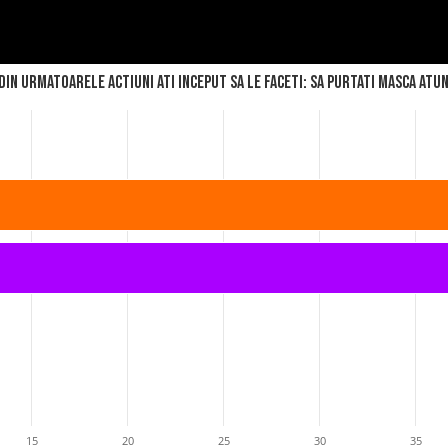
in urmatoarele actiuni ati inceput sa le faceti: Sa purtati masca atun
15
20
25
30
35