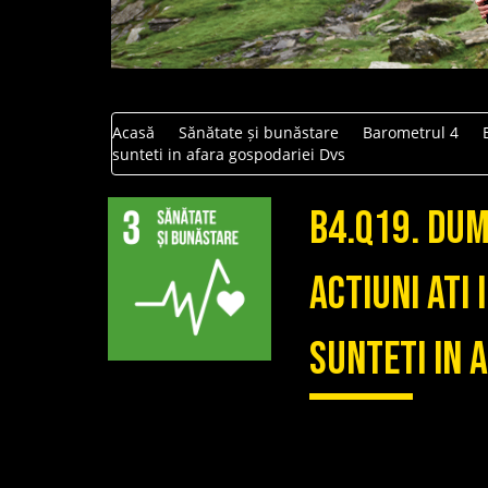
Acasă
Sănătate și bunăstare
Barometrul 4
sunteti in afara gospodariei Dvs
B4.Q19. Du
actiuni ati
sunteti in 