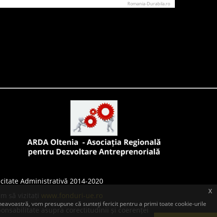
Romania-Durabila.ro
citate Administrativă 2014-2020
x
m să vizitați
www.fonduri-ue.ro
eavoastră, vom presupune că sunteți fericit pentru a primi toate cookie-urile
onsabilitate asupra corectitudinii și coerenței