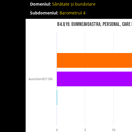
Domeniul:
Sănătate și bunăstare
Subdomeniul:
Barometrul 4
B4.Q19. Dumneavoastra, personal, care d
AutoGenID1106
0
5
10