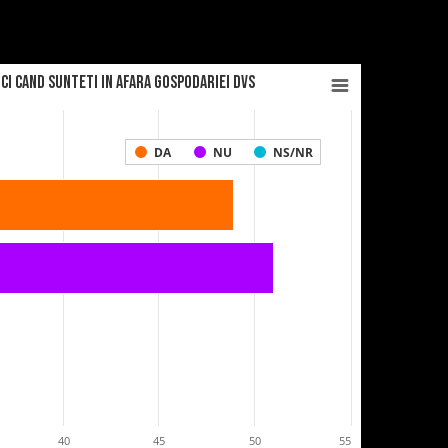
ci cand sunteti in afara gospodariei Dvs
DA
NU
NS/NR
40
45
50
55