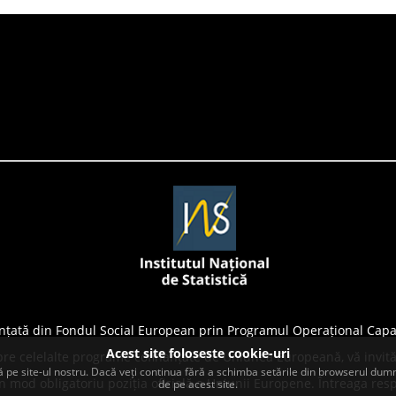
nțată din Fondul Social European prin Programul Operațional Capa
Acest site foloseste cookie-uri
pre celelalte programe cofinanțate de Uniunea Europeană, vă invită
 pe site-ul nostru. Dacă veți continua fără a schimba setările din browserul dumn
 mod obligatoriu poziția oficială a Uniunii Europene. Întreaga resp
de pe acest site.