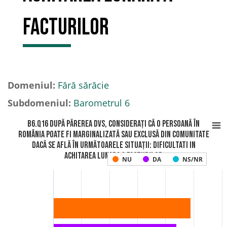
facturilor
Domeniul:
Fără sărăcie
Subdomeniul:
Barometrul 6
B6.Q16 După părerea Dvs, considerați că o persoană în
România poate fi marginalizată sau exclusă din comunitate
dacă se află în următoarele situații: Dificultati in
achitarea lunara a facturilor
NU
DA
NS/NR