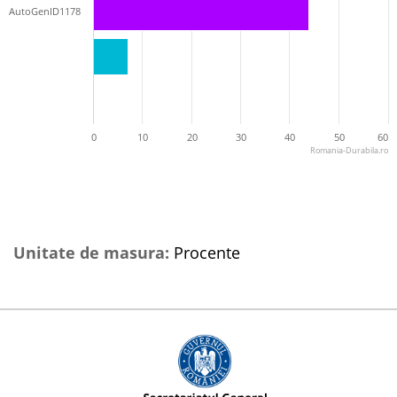
AutoGenID1178
0
10
20
30
40
50
60
Romania-Durabila.ro
Unitate de masura:
Procente