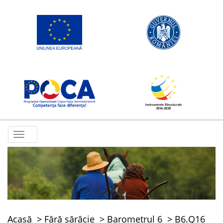
Toggle
navigation
Acasă
Fără sărăcie
Barometrul 6
B6.Q16