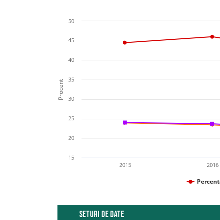
50
45
40
35
Procent
30
25
20
15
2015
2016
Percent
Seturi de date