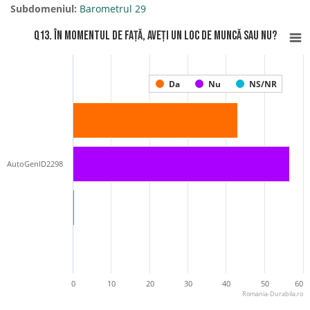
Subdomeniul:
Barometrul 29
Q13. În momentul de față, aveți un loc de muncă sau nu?
Da
Nu
NS/NR
AutoGenID2298
0
10
20
30
40
50
60
Romania-Durabila.ro