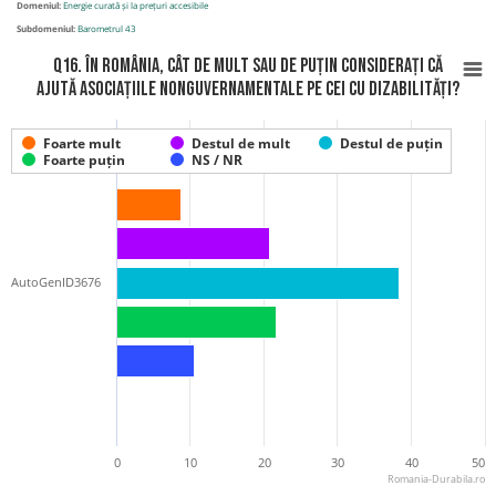
Domeniul:
Energie curată și la prețuri accesibile
Subdomeniul:
Barometrul 43
Q16. În România, cât de mult sau de puțin considerați că
ajută asociațiile nonguvernamentale pe cei cu dizabilități?
Foarte mult
Destul de mult
Destul de puțin
Foarte puțin
NS / NR
AutoGenID3676
0
10
20
30
40
50
Romania-Durabila.ro