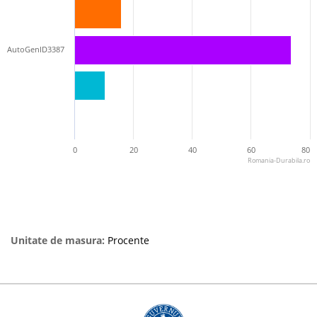
AutoGenID3387
0
20
40
60
80
Romania-Durabila.ro
Unitate de masura:
Procente