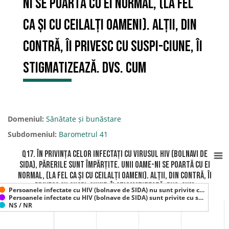
ni se poartă cu ei normal, (la fel
ca și cu ceilalți oameni). Alții, din
contră, îi privesc cu suspi-ciune, îi
stigmatizează. Dvs. cum
Domeniul:
Sănătate și bunăstare
Subdomeniul:
Barometrul 41
Q17. În privința celor infectați cu virusul HIV (bolnavi de
SIDA), părerile sunt împărțite. Unii oame-ni se poartă cu ei
normal, (la fel ca și cu ceilalți oameni). Alții, din contră, îi
privesc cu suspi-ciune, îi stigmatizează. Dvs. cum
Persoanele infectate cu HIV (bolnave de SIDA) nu sunt privite c…
Persoanele infectate cu HIV (bolnave de SIDA) sunt privite cu s…
NS / NR