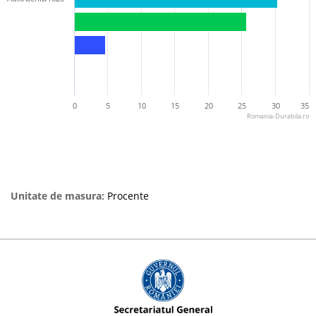
0
5
10
15
20
25
30
35
Romania-Durabila.ro
Unitate de masura:
Procente