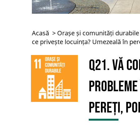
Acasă
Orașe și comunități durabile
ce privește locuința? Umezeală în pere
Q21. Vă c
probleme 
pereți, po