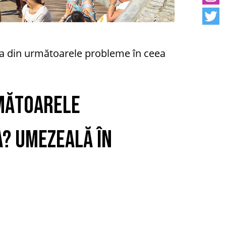
na din următoarele probleme în ceea
rmătoarele
a? Umezeală în