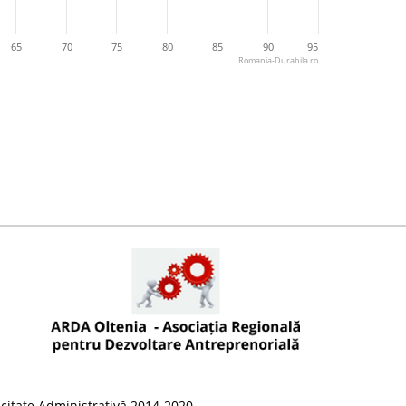
65
70
75
80
85
90
95
Romania-Durabila.ro
citate Administrativă 2014-2020