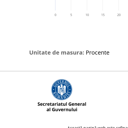
0
5
10
15
20
Unitate de masura:
Procente
Această pagină web este cofina