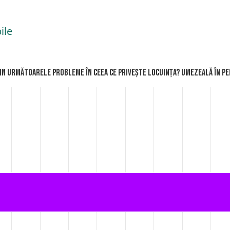
ile
in următoarele probleme în ceea ce privește locuința? Umezeală în per