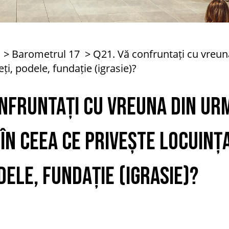
Barometrul 17
Q21. Vă confruntați cu vreu
ți, podele, fundație (igrasie)?
onfruntați cu vreuna din u
în ceea ce privește locuinț
dele, fundație (igrasie)?