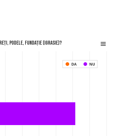
eți, podele, fundație (igrasie)?
DA
NU