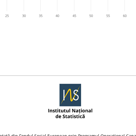
25
30
35
40
45
50
55
60
nțată din Fondul Social European prin Programul Operațional Capa