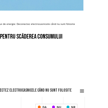
ui de energie: Deconectez electrocasnicele când nu sunt folosite
s. pentru scăderea consumului
nectez electrocasnicele când nu sunt folosite
DA
NU
NR