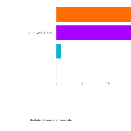
AutoGenID1569
0
5
10
Unitate de masura:
Procente