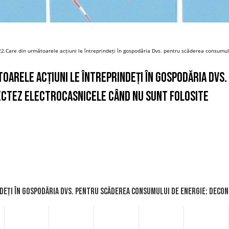
2.Care din următoarele acțiuni le întreprindeți în gospodăria Dvs. pentru scăderea consumul
toarele acțiuni le întreprindeți în gospodăria Dv
ectez electrocasnicele când nu sunt folosite
ndeți în gospodăria Dvs. pentru scăderea consumului de energie: Deco