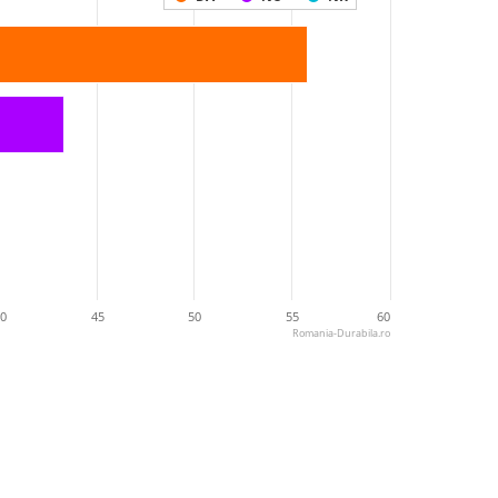
0
45
50
55
60
Romania-Durabila.ro