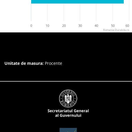
0
10
20
30
40
50
60
Romania-Durabila.ro
Unitate de masura:
Procente