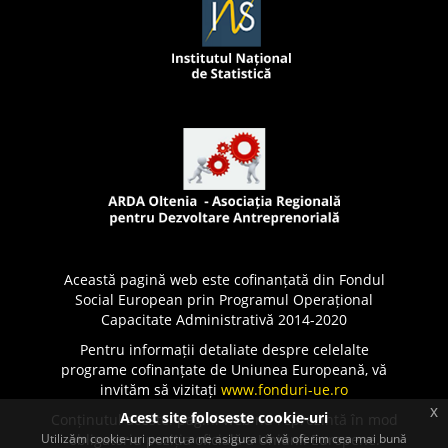
Această pagină web este cofinanțată din Fondul
Social European prin Programul Operațional
Capacitate Administrativă 2014-2020
Pentru informații detaliate despre celelalte
programe cofinanțate de Uniunea Europeană, vă
invităm să vizitați
www.fonduri-ue.ro
x
Acest site foloseste cookie-uri
Conținutul acestei pagini web nu reprezintă în mod
Utilizăm cookie-uri pentru a ne asigura că vă oferim cea mai bună
obligatoriu poziția oficială a Uniunii Europene.