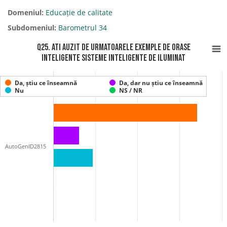
Domeniul:
Educație de calitate
Subdomeniul:
Barometrul 34
Q25. Ati auzit de urmatoarele exemple de ORASE
INTELIGENTE Sisteme inteligente de iluminat
Da, știu ce înseamnă
Da, dar nu știu ce înseamnă
Nu
NS / NR
AutoGenID2815