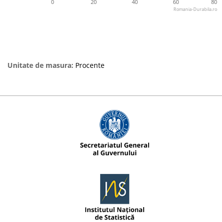
0
20
40
60
80
Romania-Durabila.ro
Unitate de masura:
Procente