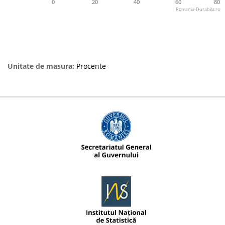
0
20
40
60
80
Romania-Durabila.ro
Unitate de masura:
Procente