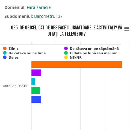
Domeniul:
Fără sărăcie
Subdomeniul:
Barometrul 37
Q25. De obicei, cât de des faceți următoarele activități? Vă
uitaţi la televizor?
Zilnic
De câteva ori pe săptămână
De câteva ori pe lună
O dată pe lună sau mai rar
Deloc
NS/NR
AutoGenID3615