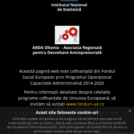
Această pagină web este cofinanțată din Fondul
Social European prin Programul Operațional
Capacitate Administrativă 2014-2020
Pentru informații detaliate despre celelalte
programe cofinanțate de Uniunea Europeană, vă
invităm să vizitați
www.fonduri-ue.ro
x
Acest site foloseste cookie-uri
Conținutul acestei pagini web nu reprezintă în mod
Utilizăm cookie-uri pentru a ne asigura că vă oferim cea mai bună
obligatoriu poziția oficială a Uniunii Europene.
experiență pe site-ul nostru. Dacă veți continua fără a schimba setările
Întreaga responsabilitate asupra corectitudinii și
din browserul dumneavoastră, vom presupune că sunteți fericit pentru a
coerenței informațiilor prezentate revine inițiatorilor
primi toate cookie-urile de pe acest site.