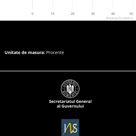
0
10
20
30
40
50
Romania-Durabila.ro
Unitate de masura:
Procente