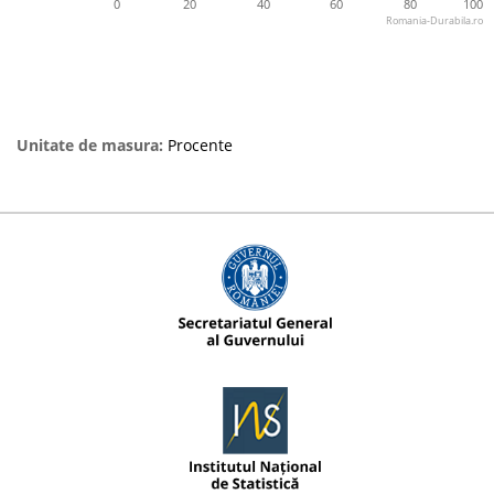
0
20
40
60
80
100
Romania-Durabila.ro
Unitate de masura:
Procente