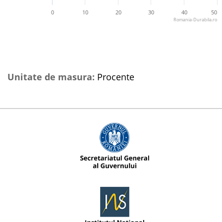
0
10
20
30
40
50
Romania-Durabila.ro
Unitate de masura:
Procente