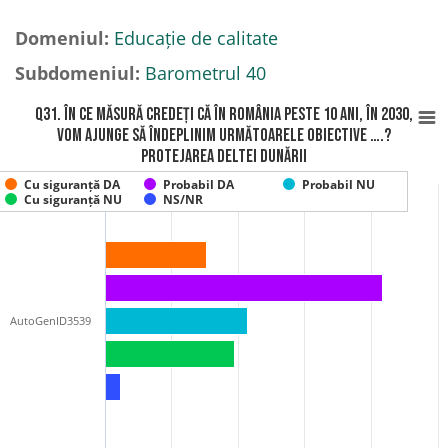
Domeniul:
Educație de calitate
Subdomeniul:
Barometrul 40
Q31. În ce măsură credeți că în România peste 10 ani, în 2030,
vom ajunge să îndeplinim următoarele obiective ….?
Protejarea Deltei Dunării
Cu siguranță DA
Probabil DA
Probabil NU
Cu siguranță NU
NS/NR
AutoGenID3539