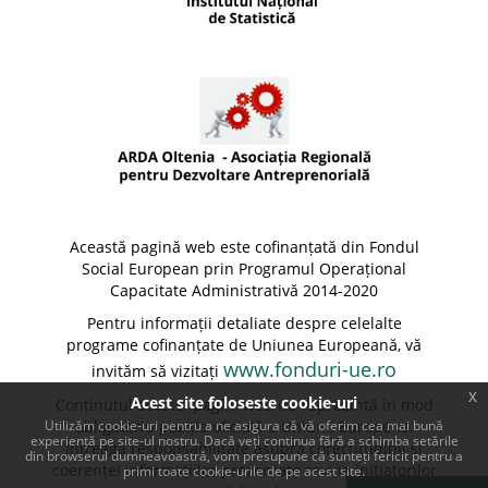
Această pagină web este cofinanțată din Fondul
Social European prin Programul Operațional
Capacitate Administrativă 2014-2020
Pentru informații detaliate despre celelalte
programe cofinanțate de Uniunea Europeană, vă
www.fonduri-ue.ro
invităm să vizitați
x
Acest site foloseste cookie-uri
Conținutul acestei pagini web nu reprezintă în mod
Utilizăm cookie-uri pentru a ne asigura că vă oferim cea mai bună
obligatoriu poziția oficială a Uniunii Europene.
experiență pe site-ul nostru. Dacă veți continua fără a schimba setările
Întreaga responsabilitate asupra corectitudinii și
din browserul dumneavoastră, vom presupune că sunteți fericit pentru a
coerenței informațiilor prezentate revine inițiatorilor
primi toate cookie-urile de pe acest site.