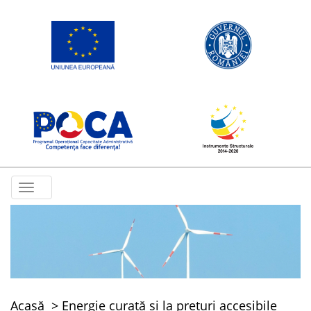
Toggle
navigation
Acasă
Energie curată și la prețuri accesibile