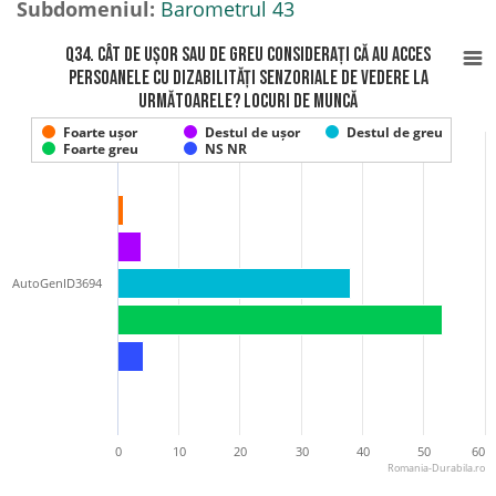
Subdomeniul:
Barometrul 43
Q34. Cât de ușor sau de greu considerați că au acces
persoanele cu DIZABILITĂȚI SENZORIALE DE VEDERE la
următoarele? Locuri de muncă
Foarte ușor
Destul de ușor
Destul de greu
Foarte greu
NS NR
AutoGenID3694
0
10
20
30
40
50
60
Romania-Durabila.ro