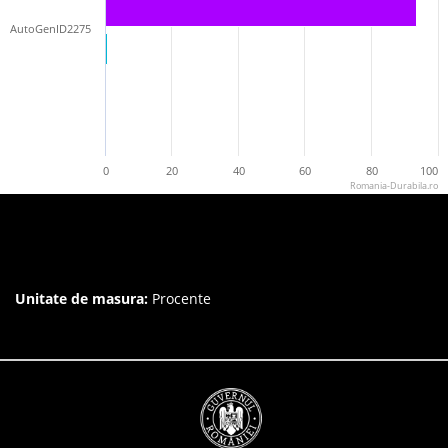
AutoGenID2275
0
20
40
60
80
100
Romania-Durabila.ro
Unitate de masura:
Procente