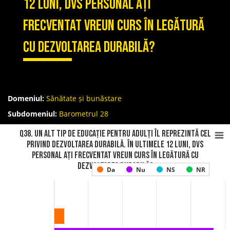
12 luni, Dvs personal ați
frecventat vreun curs în legătură
cu dezvoltarea durabilă?
Domeniul:
Sănătate și bunăstare
Subdomeniul:
Barometrul 28
Q38. Un alt tip de educație pentru adulți îl reprezintă cel
privind dezvoltarea durabilă. În ultimele 12 luni, Dvs
personal ați frecventat vreun curs în legătură cu
dezvoltarea durabilă?
Da
Nu
NS
NR