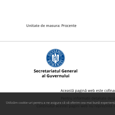
Unitate de masura:
Procente
Această pagină web este cofina
Pentru informații detaliate des
Utilizăm cookie-uri pentru a ne asigura că vă oferim cea mai bună experiență
Conținutul acestei pagini web nu reprezintă în