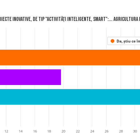
iecte inovative, de tip "activități inteligente, smart":... Agricultur
Da, știu ce 
12
14
16
18
20
22
24
26
28
30