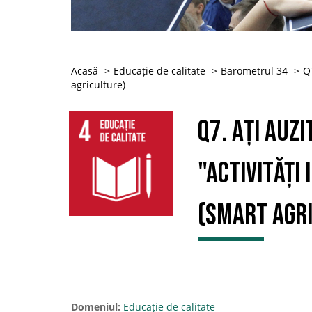
Acasă
Educație de calitate
Barometrul 34
Q7
agriculture)
Q7. Ați auz
"activități
(smart agr
Domeniul:
Educație de calitate