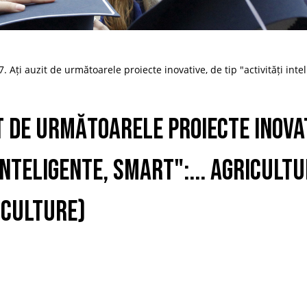
. Ați auzit de următoarele proiecte inovative, de tip "activități inte
it de următoarele proiecte inovat
 inteligente, smart":... Agricult
iculture)