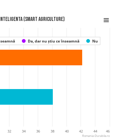
a inteligenta (smart agriculture)
înseamnă
Da, dar nu știu ce înseamnă
Nu
32
34
36
38
40
42
44
46
Romania-Durabila.ro