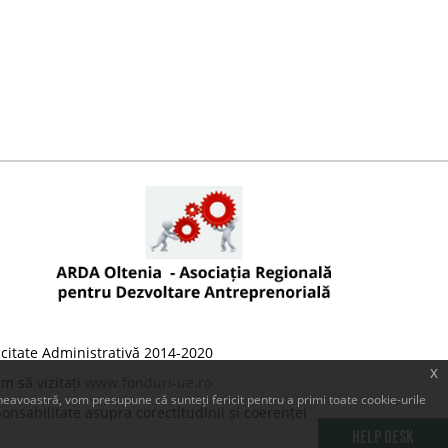
citate Administrativă 2014-2020
x
m să vizitați
www.fonduri-ue.ro
eavoastră, vom presupune că sunteți fericit pentru a primi toate cookie-urile
onsabilitate asupra corectitudinii și coerenței
Help Desk