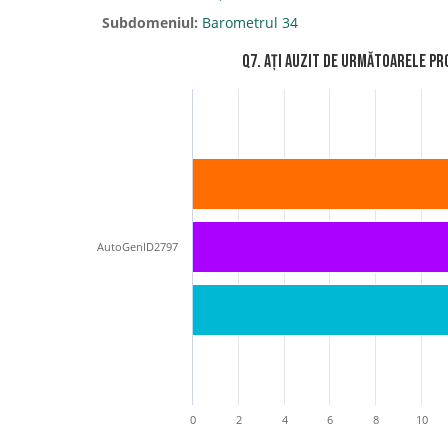
Subdomeniul:
Barometrul 34
Q7. Ați auzit de următoarele pro
AutoGenID2797
0
2
4
6
8
10