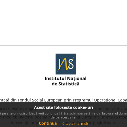
nțată din Fondul Social European prin Programul Operațional Capa
Acest site foloseste cookie-uri
pre celelalte programe cofinanțate de Uniunea Europeană, vă invită
 pe site-ul nostru. Dacă veți continua fără a schimba setările din browserul dumn
 mod obligatoriu poziția oficială a Uniunii Europene. Întreaga resp
de pe acest site.
informațiilor prezentate revine inițiatorilor paginii web.
Continuă
Citește mai mult