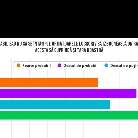
abil sau nu să se întâmple următoarele lucruri? Să izbucnească un răz
acesta să cuprindă și țara noastră
Foarte probabil
Destul de probabil
Destul de puți