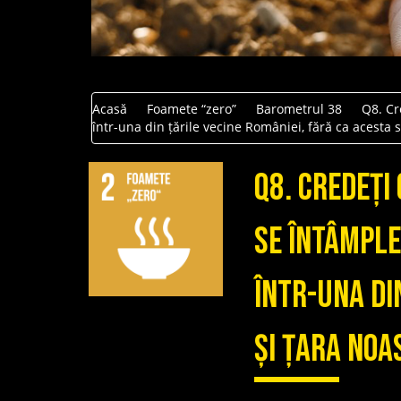
Acasă
Foamete “zero”
Barometrul 38
Q8. Cr
într-una din țările vecine României, fără ca acesta 
Q8. Credeți
se întâmple
într-una di
și țara noa