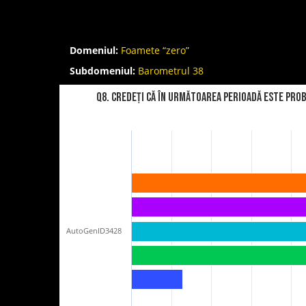
Domeniul:
Foamete “zero”
Subdomeniul:
Barometrul 38
Q8. Credeți că în următoarea perioadă este prob
AutoGenID3428