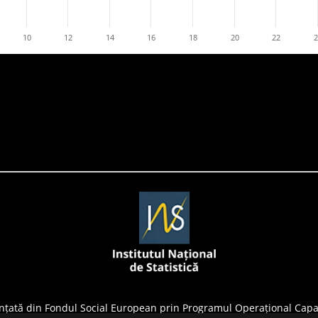
10
12
14
16
18
20
22
nțată din Fondul Social European prin Programul Operațional Capa