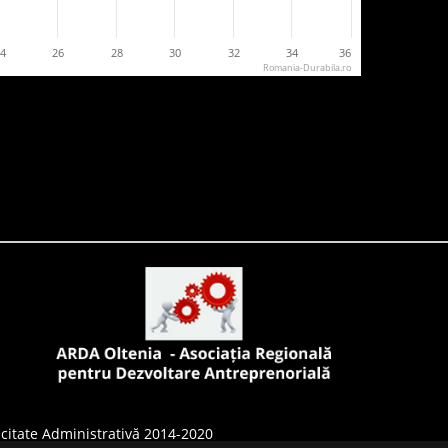
24
26
28
30
32
34
36
Romania-Durabila.ro
citate Administrativă 2014-2020