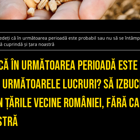
edeți că în următoarea perioadă este probabil sau nu să se întâmp
să cuprindă și țara noastră
 că în următoarea perioadă este
 următoarele lucruri? Să izbuc
n țările vecine României, fără c
stră