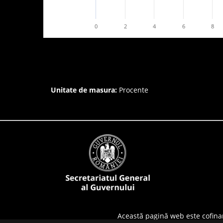
0
2
4
6
8
Unitate de masura:
Procente
Această pagină web este cofina