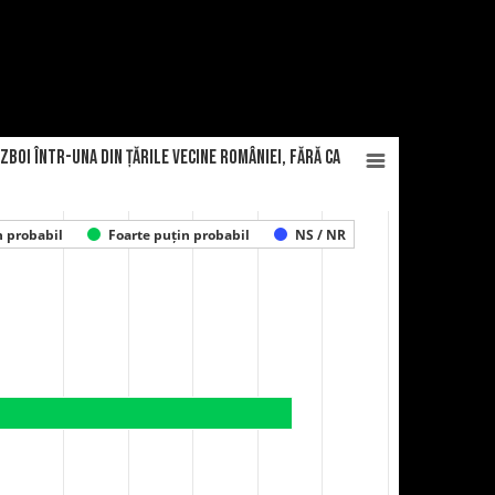
boi într-una din țările vecine României, fără ca
n probabil
Foarte puțin probabil
NS / NR