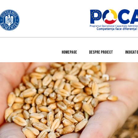
HOMEPAGE
DESPRE PROIECT
INDICATO