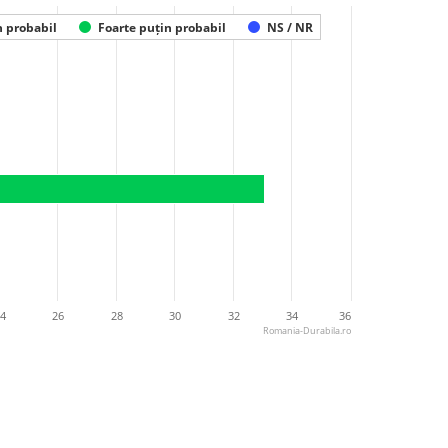
n probabil
Foarte puțin probabil
NS / NR
24
26
28
30
32
34
36
Romania-Durabila.ro