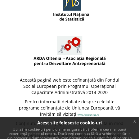
Această pagină web este cofinanțată din Fondul
Social European prin Programul Operațional
Capacitate Administrativă 2014-2020
Pentru informații detaliate despre celelalte
programe cofinanțate de Uniunea Europeană, vă
invităm să vizitați
www.fonduri-ue.ro
x
Acest site foloseste cookie-uri
Conținutul acestei pagini web nu reprezintă în mod
obligatoriu poziția oficială a Uniunii Europene.
Utilizăm cookie-uri pentru a ne asigura că vă oferim cea mai bună
experiență pe site-ul nostru. Dacă veți continua fără a schimba setările
Întreaga responsabilitate asupra corectitudinii și
din browserul dumneavoastră, vom presupune că sunteți fericit pentru a