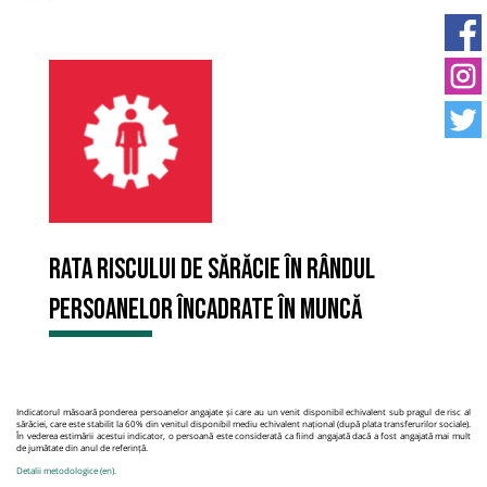
Rata riscului de sărăcie în rândul
persoanelor încadrate în muncă
Indicatorul măsoară ponderea persoanelor angajate și care au un venit disponibil echivalent sub pragul de risc al
sărăciei, care este stabilit la 60% din venitul disponibil mediu echivalent național (după plata transferurilor sociale).
În vederea estimării acestui indicator, o persoană este considerată ca fiind angajată dacă a fost angajată mai mult
de jumătate din anul de referință.
Detalii metodologice (en).