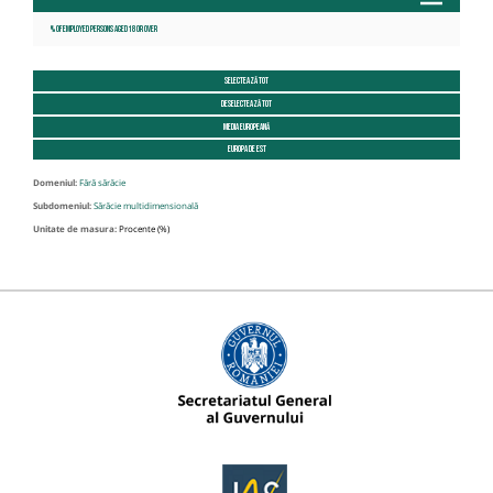
% of employed persons aged 18 or over
Selectează tot
Deselectează tot
Media Europeană
Europa de est
Domeniul:
Fără sărăcie
Subdomeniul:
Sărăcie multidimensională
Unitate de masura:
Procente (%)