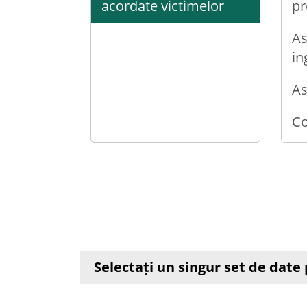
acordate victimelor
pr
As
in
As
Co
Co
Co
Co
De
Selectați un singur set de dat
me
Ga