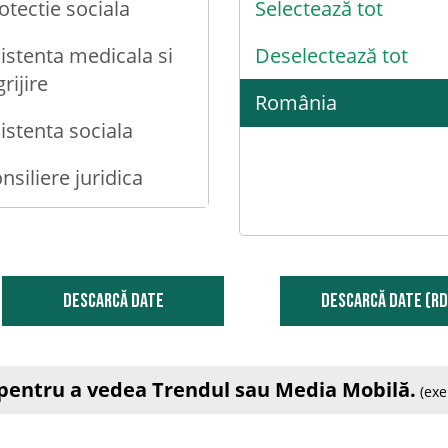
otectie sociala
Selectează tot
istenta medicala si
Deselectează tot
grijire
România
istenta sociala
nsiliere juridica
nsiliere primara
nsiliere psihologica
DESCARCĂ DATE
DESCARCĂ DATE (RD
nsiliere sociala
contare certificat
e pentru a vedea Trendul sau Media Mobilă.
dico-legal
(exe
zduire