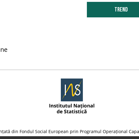
Trend
diere
prezentare in
stanta
ane
ctime - total
nțată din Fondul Social European prin Programul Operațional Capa