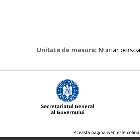
Me
Re
in
Unitate de masura:
Numar perso
Vi
Această pagină web este cofina