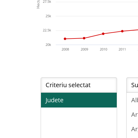
Hectare
27.5k
25k
22.5k
20k
2008
2009
2010
2011
Criteriu selectat
Su
Judete
Al
Ar
Ar