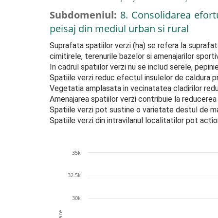
Subdomeniul:
8. Consolidarea efort
peisaj din mediul urban si rural
Suprafata spatiilor verzi (ha) se refera la suprafat
cimitirele, terenurile bazelor si amenajarilor sportiv
In cadrul spatiilor verzi nu se includ serele, pepinie
Spatiile verzi reduc efectul insulelor de caldura pr
Vegetatia amplasata in vecinatatea cladirilor reduc
Amenajarea spatiilor verzi contribuie la reducerea 
Spatiile verzi pot sustine o varietate destul de ma
Spatiile verzi din intravilanul localitatilor pot act
35k
32.5k
30k