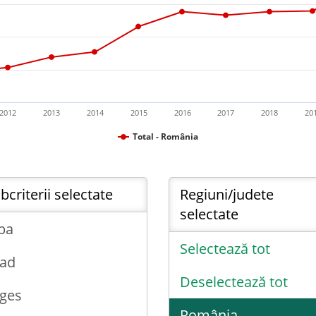
2012
2013
2014
2015
2016
2017
2018
20
Total - România
bcriterii selectate
Regiuni/judete
selectate
ba
Selectează tot
ad
Deselectează tot
ges
România