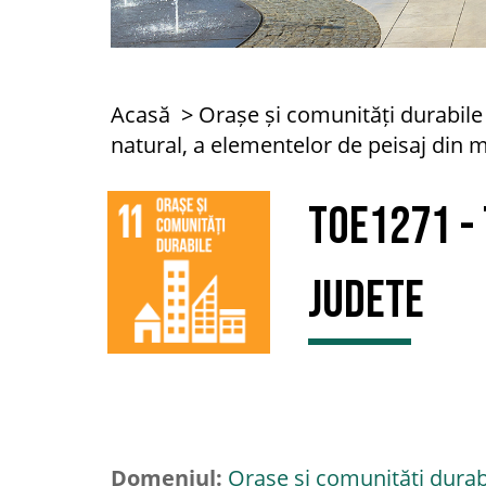
Acasă
Orașe și comunități durabile
natural, a elementelor de peisaj din m
TOE1271 - 
judete
Domeniul:
Orașe și comunități durab