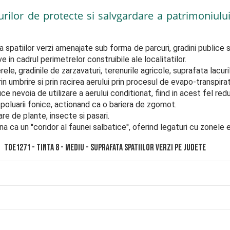
urilor de protecte si salvgardare a patrimoniului
a spatiilor verzi amenajate sub forma de parcuri, gradini publice sau
e in cadrul perimetrelor construibile ale localitatilor.

rele, gradinile de zarzavaturi, terenurile agricole, suprafata lacuril
in umbrire si prin racirea aerului prin procesul de evapo-transpirati
e nevoia de utilizare a aerului conditionat, fiind in acest fel re
poluarii fonice, actionand ca o bariera de zgomot.

re de plante, insecte si pasari.

iona ca un ''coridor al faunei salbatice'', oferind legaturi cu zonel
TOE1271 - Tinta 8 - Mediu - Suprafata spatiilor verzi pe judete