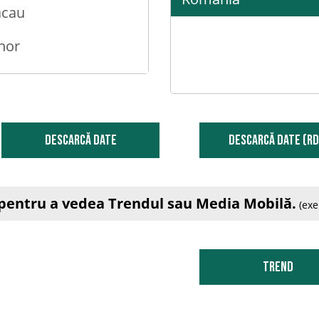
acau
hor
strita-Nasaud
tosani
DESCARCĂ DATE
DESCARCĂ DATE (RD
aila
asov
e pentru a vedea Trendul sau Media Mobilă.
(exe
uzau
larasi
Trend
ras-Severin
uj