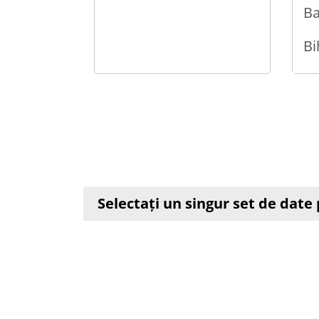
B
Bi
Bi
Bo
Br
Br
Selectați un singur set de dat
B
Ca
Ca
Cl