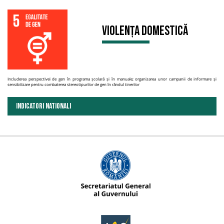
Violența domestică
Includerea perspectivei de gen în programa școlară și în manuale; organizarea unor campanii de informare și
sensibilizare pentru combaterea stereotipurilor de gen în rândul tinerilor
INDICATORI NATIONALI