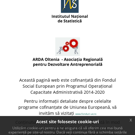
Această pagină web este cofinanțată din Fondul
Social European prin Programul Operațional
Capacitate Administrativă 2014-2020
Pentru informații detaliate despre celelalte
programe cofinanțate de Uniunea Europeană, vă
invităm să vizitați
www.fonduri-ue.ro
x
Acest site foloseste cookie-uri
Conținutul acestei pagini web nu reprezintă în mod
Utilizăm cookie-uri pentru a ne asigura că vă oferim cea mai bună
obligatoriu poziția oficială a Uniunii Europene.
experiență pe site-ul nostru. Dacă veți continua fără a schimba setările
Întreaga responsabilitate asupra corectitudinii și