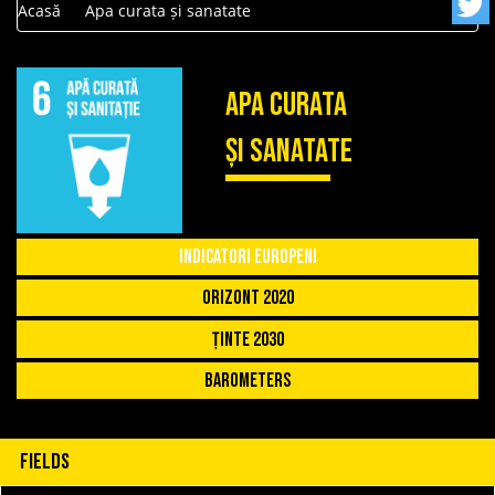
Acasă
Apa curata și sanatate
Apa curata
și sanatate
Indicatori Europeni
Orizont 2020
Ținte 2030
Barometers
Fields