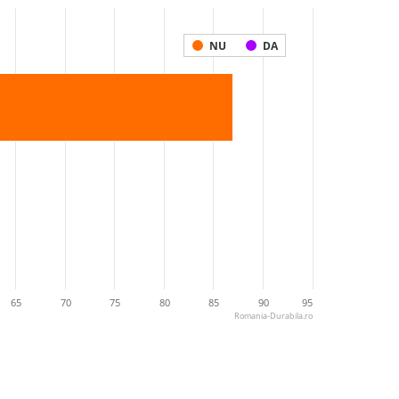
NU
DA
65
70
75
80
85
90
95
Romania-Durabila.ro