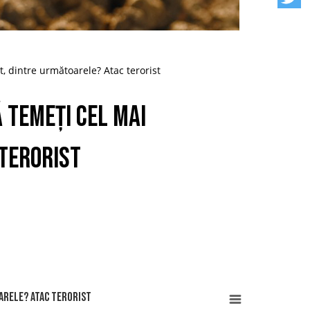
, dintre următoarele? Atac terorist
 temeți cel mai
 terorist
oarele? Atac terorist