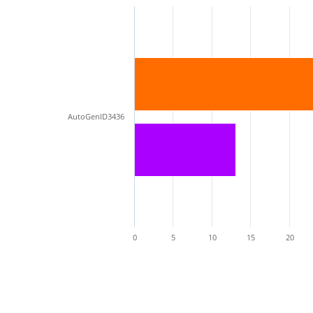
AutoGenID3436
0
5
10
15
20