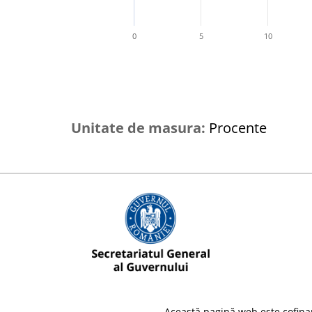
0
5
10
Unitate de masura:
Procente
Această pagină web este cofina