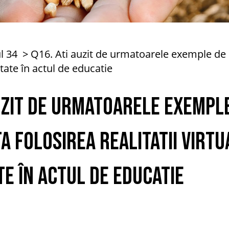
l 34
Q16. Ati auzit de urmatoarele exemple d
entate în actul de educatie
auzit de urmatoarele exempl
A Folosirea realitatii virtua
e în actul de educatie