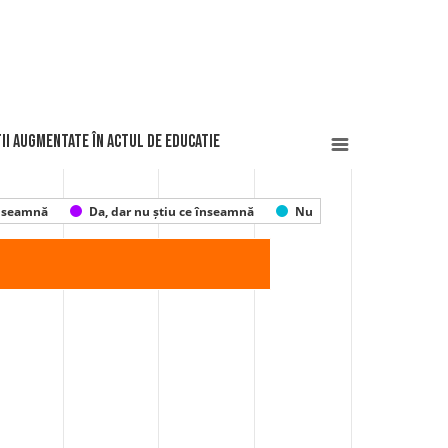
tii augmentate în actul de educatie
înseamnă
Da, dar nu știu ce înseamnă
Nu