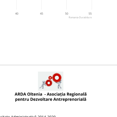
40
45
50
55
Romania-Durabila.ro
citate Administrativă 2014-2020