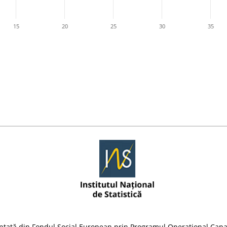
15
20
25
30
35
nțată din Fondul Social European prin Programul Operațional Capa