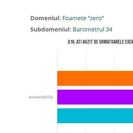
Domeniul:
Foamete “zero”
Subdomeniul:
Barometrul 34
Q16. Ati auzit de urmatoarele exem
AutoGenID2722