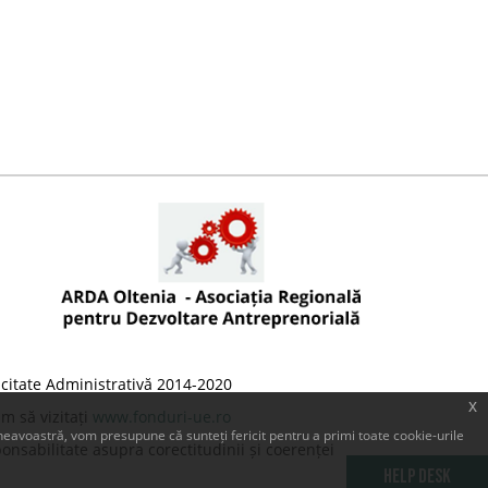
citate Administrativă 2014-2020
x
m să vizitați
www.fonduri-ue.ro
eavoastră, vom presupune că sunteți fericit pentru a primi toate cookie-urile
onsabilitate asupra corectitudinii și coerenței
Help Desk