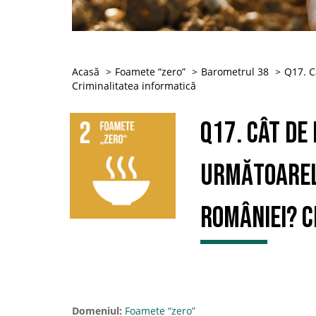
Acasă
Foamete “zero”
Barometrul 38
Q17. C
Criminalitatea informatică
Q17. Cât de
următoarele
României? C
Domeniul:
Foamete “zero”