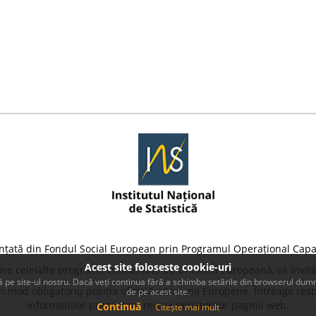
nțată din Fondul Social European prin Programul Operațional Capa
Acest site foloseste cookie-uri
pre celelalte programe cofinanțate de Uniunea Europeană, vă invită
 pe site-ul nostru. Dacă veți continua fără a schimba setările din browserul dumn
 mod obligatoriu poziția oficială a Uniunii Europene. Întreaga resp
de pe acest site.
informațiilor prezentate revine inițiatorilor paginii web.
Continuă
Citește mai mult