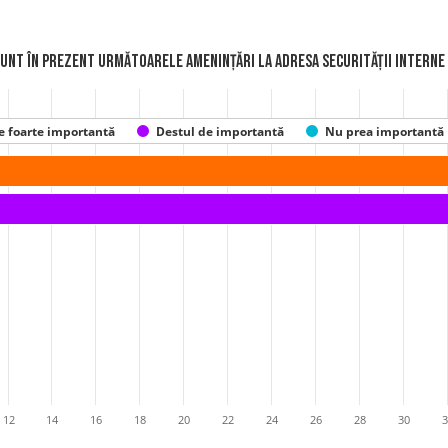
sunt în prezent următoarele amenințări la adresa securității interne
 foarte importantă
Destul de importantă
Nu prea importantă
12
14
16
18
20
22
24
26
28
30
3