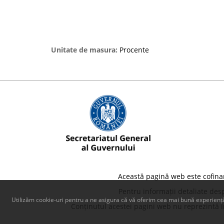
Unitate de masura:
Procente
Această pagină web este cofina
Pentru informații detaliate des
Utilizăm cookie-uri pentru a ne asigura că vă oferim cea mai bună experiență
Conținutul acestei pagini web nu reprezintă în