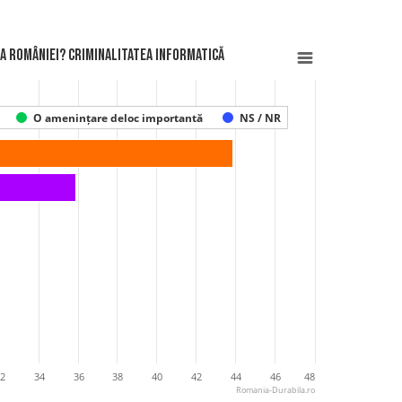
 a României? Criminalitatea informatică
O amenințare deloc importantă
NS / NR
2
34
36
38
40
42
44
46
48
Romania-Durabila.ro