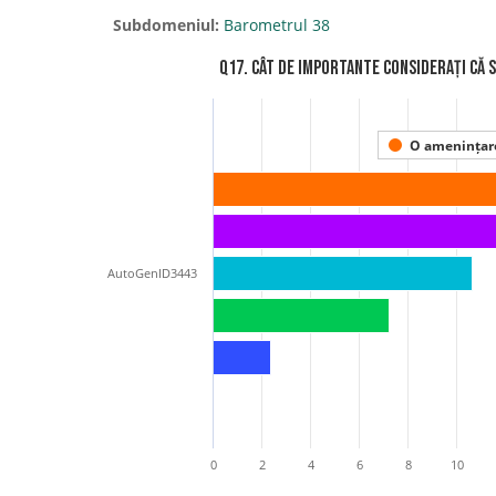
Subdomeniul:
Barometrul 38
Q17. Cât de importante considerați că 
O amenințare
AutoGenID3443
0
2
4
6
8
10