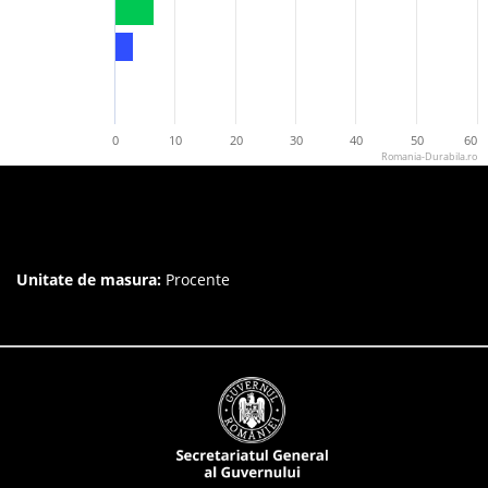
0
10
20
30
40
50
60
Romania-Durabila.ro
Unitate de masura:
Procente