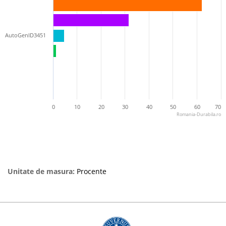
AutoGenID3451
0
10
20
30
40
50
60
70
Romania-Durabila.ro
Unitate de masura:
Procente