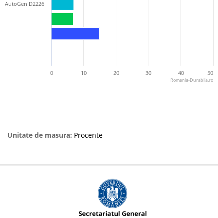
AutoGenID2226
0
10
20
30
40
50
Romania-Durabila.ro
Unitate de masura:
Procente