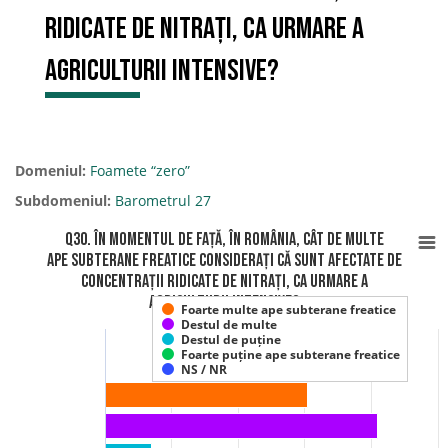
ridicate de nitrați, ca urmare a
agriculturii intensive?
Domeniul:
Foamete “zero”
Subdomeniul:
Barometrul 27
Q30. În momentul de față, în România, cât de multe
ape subterane freatice considerați că sunt afectate de
concentrații ridicate de nitrați, ca urmare a
agriculturii intensive?
Foarte multe ape subterane freatice
Destul de multe
Destul de puține
Foarte puține ape subterane freatice
NS / NR