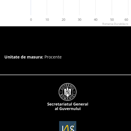
0
10
20
30
40
50
60
Romania-Durabila.ro
Unitate de masura:
Procente