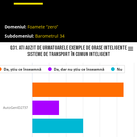
Domeniul:
Foamete “zero”
Subdomeniul:
Barometrul 34
Q31. Ati auzit de urmatoarele exemple de ORASE INTELIGENTE
Sisteme de transport în comun inteligent
Da, știu ce înseamnă
Da, dar nu știu ce înseamnă
Nu
AutoGenID2737