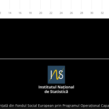
2
14
16
18
20
22
24
26
28
30
32
nțată din Fondul Social European prin Programul Operațional Capa