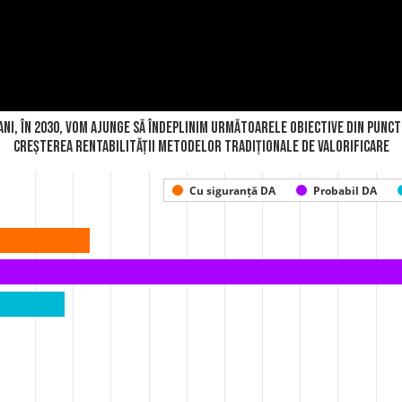
 ani, în 2030, vom ajunge să îndeplinim următoarele obiective din pun
Creșterea rentabilității metodelor tradiționale de valorificare
Cu siguranță DA
Probabil DA