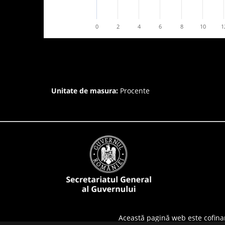
0
2
4
6
8
10
1
Unitate de masura:
Procente
Această pagină web este cofina