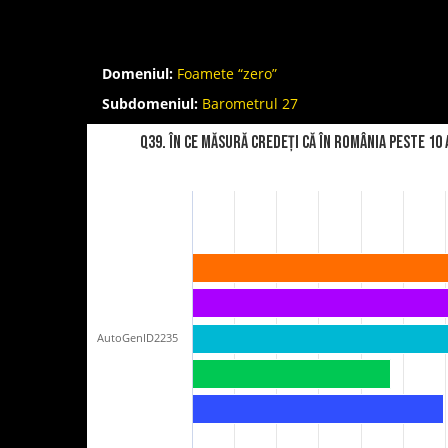
Domeniul:
Foamete “zero”
Subdomeniul:
Barometrul 27
Q39. În ce măsură credeți că în România peste 10
AutoGenID2235