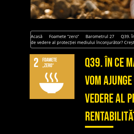
Acasă
Foamete “zero”
Barometrul 27
Q39. Î
de vedere al protecției mediului înconjurător? Creșt
Q39. În ce 
vom ajunge 
vedere al p
rentabilită