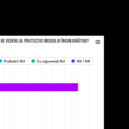
ct de vedere al protecției mediului înconjurător?
Probabil NU
Cu siguranță NU
NS / NR