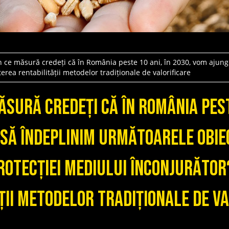
n ce măsură credeți că în România peste 10 ani, în 2030, vom ajun
erea rentabilității metodelor tradiționale de valorificare
măsură credeți că în România pest
să îndeplinim următoarele obiec
rotecției mediului înconjurăto
ții metodelor tradiționale de v