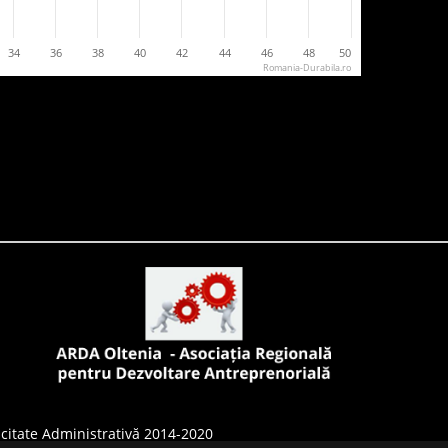
34
36
38
40
42
44
46
48
50
Romania-Durabila.ro
citate Administrativă 2014-2020