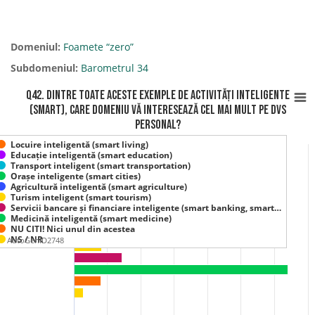
Domeniul:
Foamete “zero”
Subdomeniul:
Barometrul 34
Q42. Dintre toate aceste exemple de activități inteligente
(smart), care domeniu vă interesează cel mai mult pe Dvs
personal?
Locuire inteligentă (smart living)
Educație inteligentă (smart education)
Transport inteligent (smart transportation)
Orașe inteligente (smart cities)
Agricultură inteligentă (smart agriculture)
Turism inteligent (smart tourism)
Servicii bancare și financiare inteligente (smart banking, smart…
Medicină inteligentă (smart medicine)
NU CITI! Nici unul din acestea
NS / NR
AutoGenID2748