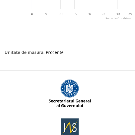
0
5
10
15
20
25
30
35
Romania-Durabila.ro
Unitate de masura:
Procente