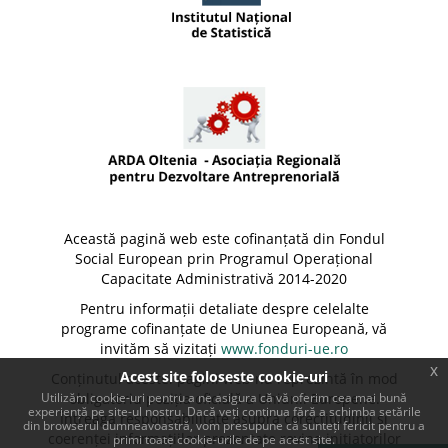
Această pagină web este cofinanțată din Fondul
Social European prin Programul Operațional
Capacitate Administrativă 2014-2020
Pentru informații detaliate despre celelalte
programe cofinanțate de Uniunea Europeană, vă
invităm să vizitați
www.fonduri-ue.ro
x
Acest site foloseste cookie-uri
Conținutul acestei pagini web nu reprezintă în mod
Utilizăm cookie-uri pentru a ne asigura că vă oferim cea mai bună
obligatoriu poziția oficială a Uniunii Europene.
experiență pe site-ul nostru. Dacă veți continua fără a schimba setările
Întreaga responsabilitate asupra corectitudinii și
din browserul dumneavoastră, vom presupune că sunteți fericit pentru a
coerenței informațiilor prezentate revine inițiatorilor
primi toate cookie-urile de pe acest site.