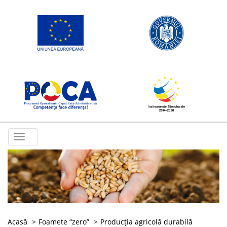
Toggle
navigation
Acasă
Foamete “zero”
Producția agricolă durabilă