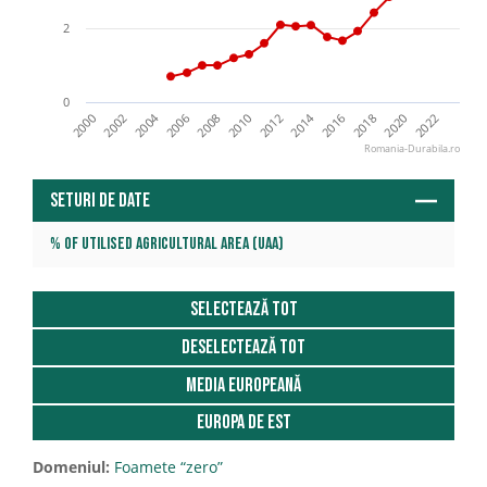
2
0
2014
2004
2002
2008
2020
2000
2006
2012
2018
2016
2022
2010
Romania-Durabila.ro
Seturi de date
% of utilised agricultural area (UAA)
Selectează tot
Deselectează tot
Media Europeană
Europa de est
Domeniul:
Foamete “zero”