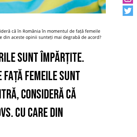
onsideră că în România în momentul de față femeile
are din aceste opinii sunteți mai degrabă de acord?
erile sunt împărțite.
e față femeile sunt
ntră, consideră că
vs. cu care din