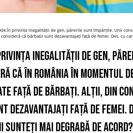
04.În privința inegalității de gen, părerile sunt împărțite. Unii c
ă, consideră că bărbații sunt dezavantajați față de femei. Dvs. cu c
rivința inegalității de gen, păr
eră că în România în momentul d
te față de bărbați. Alții, din co
nt dezavantajați față de femei. D
ii sunteți mai degrabă de acord?