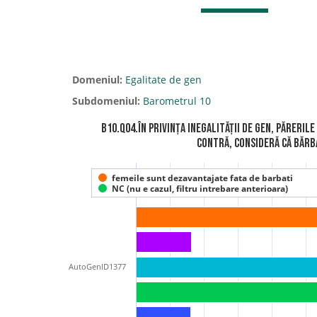
Domeniul:
Egalitate de gen
Subdomeniul:
Barometrul 10
B10.Q04.În privința inegalității de gen, păreril
contră, consideră că bărba
femeile sunt dezavantajate fata de barbati
NC (nu e cazul, filtru intrebare anterioara)
AutoGenID1377