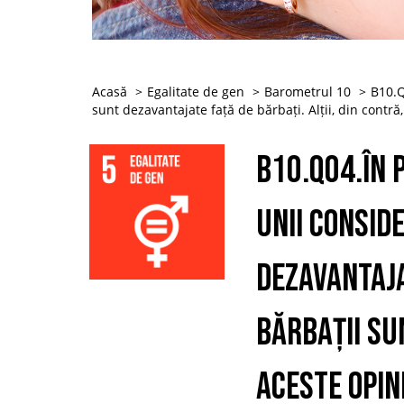
Acasă
Egalitate de gen
Barometrul 10
B10.Q
sunt dezavantajate față de bărbați. Alții, din contr
B10.Q04.În p
Unii consid
dezavantaja
bărbații su
aceste opin