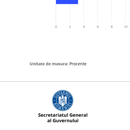
0
2
4
6
8
10
Unitate de masura:
Procente