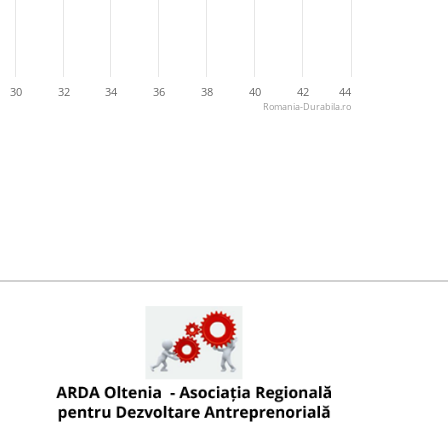
30
32
34
36
38
40
42
44
Romania-Durabila.ro