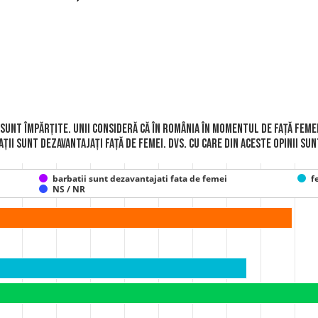
e sunt împărțite. Unii consideră că în România în momentul de față femei
ții sunt dezavantajați față de femei. Dvs. cu care din aceste opinii su
barbatii sunt dezavantajati fata de femei
f
NS / NR