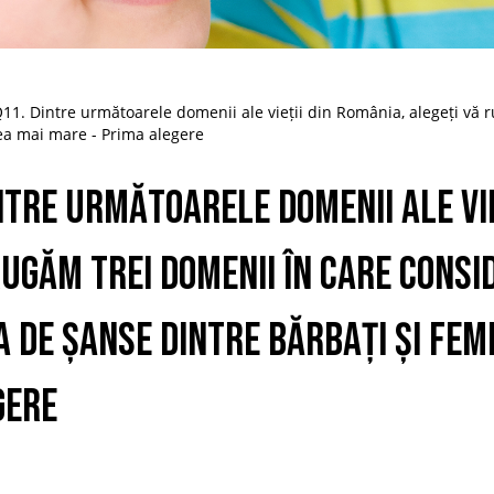
11. Dintre următoarele domenii ale vieții din România, alegeți vă r
cea mai mare - Prima alegere
ntre următoarele domenii ale vie
rugăm trei domenii în care consi
a de șanse dintre bărbați și fem
gere