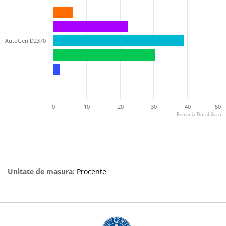
AutoGenID2370
0
10
20
30
40
50
Romania-Durabila.ro
Unitate de masura:
Procente