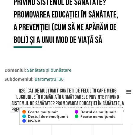
privind sistemul de sănătate?
Promovarea educației în sănătate,
a prevenției (cum să ne apărăm de
boli) și a unui mod de viață să
Domeniul:
Sănătate și bunăstare
Subdomeniul:
Barometrul 30
Q26. Cât de mulțumit sunteți de felul în care merg
lucrurile în România în următoarele privințe privind
sistemul de sănătate? Promovarea educației în sănătate, a
prevenției (cum să ne apărăm de boli) și a unui mod de viață
Foarte mulțumit
Destul de mulțumit
să
Destul de nemulțumit
Foarte nemulțumit
NS/NR