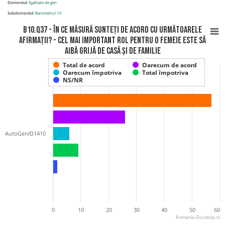
Domeniul:
Egalitate de gen
Subdomeniul:
Barometrul 10
B10.Q37 - În ce măsură sunteți de acord cu următoarele
afirmații? - Cel mai important rol pentru o femeie este să
aibă grijă de casă și de familie
Total de acord
Oarecum de acord
Oarecum împotriva
Total împotriva
NS/NR
AutoGenID1410
0
10
20
30
40
50
60
Romania-Durabila.ro