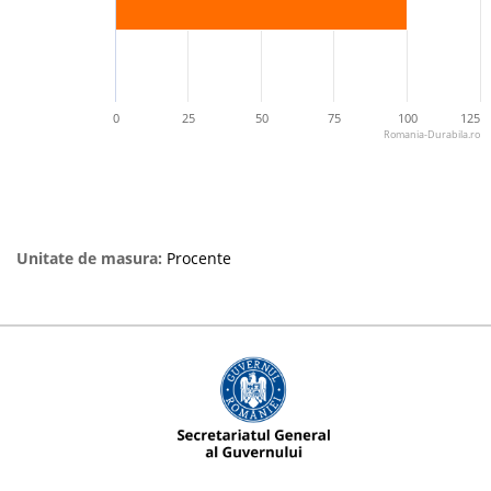
0
25
50
75
100
125
Romania-Durabila.ro
Unitate de masura:
Procente