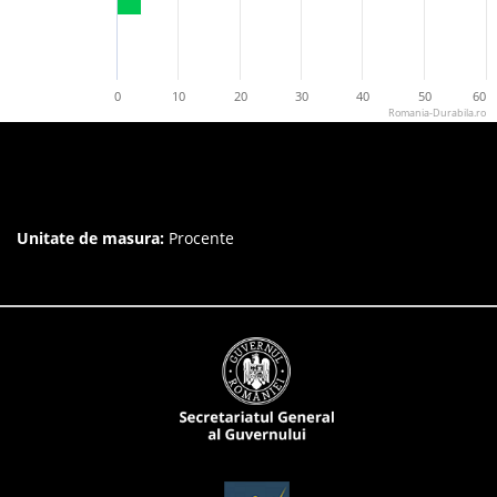
0
10
20
30
40
50
60
Romania-Durabila.ro
Unitate de masura:
Procente