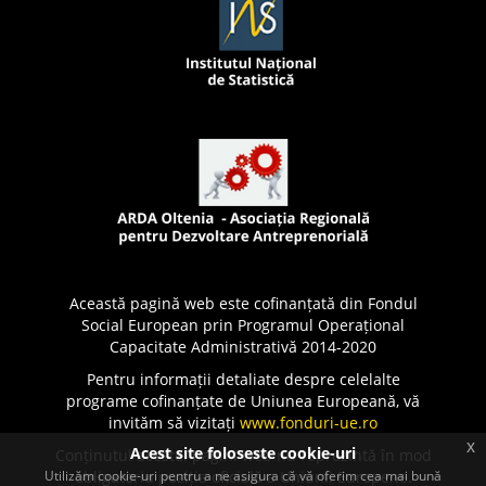
Această pagină web este cofinanțată din Fondul
Social European prin Programul Operațional
Capacitate Administrativă 2014-2020
Pentru informații detaliate despre celelalte
programe cofinanțate de Uniunea Europeană, vă
invităm să vizitați
www.fonduri-ue.ro
x
Acest site foloseste cookie-uri
Conținutul acestei pagini web nu reprezintă în mod
Utilizăm cookie-uri pentru a ne asigura că vă oferim cea mai bună
obligatoriu poziția oficială a Uniunii Europene.