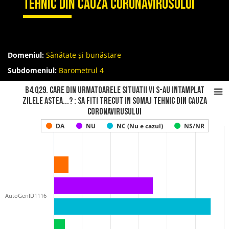
tehnic din cauza coronavirusului
Domeniul:
Sănătate și bunăstare
Subdomeniul:
Barometrul 4
B4.Q29. Care din urmatoarele situatii vi s-au intamplat
zilele astea...? : Sa fiti trecut in somaj tehnic din cauza
coronavirusului
DA
NU
NC (Nu e cazul)
NS/NR
AutoGenID1116