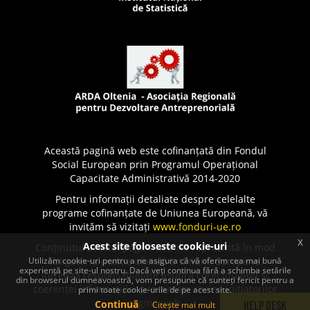
Această pagină web este cofinanțată din Fondul
Social European prin Programul Operațional
Capacitate Administrativă 2014-2020
Pentru informații detaliate despre celelalte
programe cofinanțate de Uniunea Europeană, vă
invităm să vizitați
www.fonduri-ue.ro
x
Acest site foloseste cookie-uri
Conținutul acestei pagini web nu reprezintă în mod
Utilizăm cookie-uri pentru a ne asigura că vă oferim cea mai bună
obligatoriu poziția oficială a Uniunii Europene.
experiență pe site-ul nostru. Dacă veți continua fără a schimba setările
Întreaga responsabilitate asupra corectitudinii și
din browserul dumneavoastră, vom presupune că sunteți fericit pentru a
coerenței informațiilor prezentate revine inițiatorilor
primi toate cookie-urile de pe acest site.
paginii web.
Continuă
Citește mai mult
Help Desk