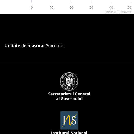
0
10
20
30
40
50
Romania-Durabila.ro
Unitate de masura:
Procente