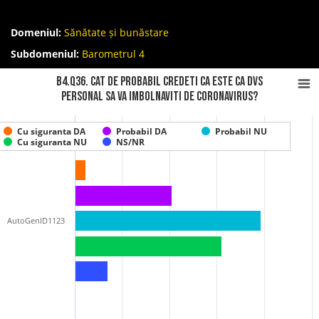
Domeniul:
Sănătate și bunăstare
Subdomeniul:
Barometrul 4
B4.Q36. Cat de probabil credeti ca este ca Dvs
personal sa va imbolnaviti de coronavirus?
Cu siguranta DA
Probabil DA
Probabil NU
Cu siguranta NU
NS/NR
AutoGenID1123