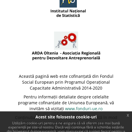
Această pagină web este cofinanțată din Fondul
Social European prin Programul Operațional
Capacitate Administrativă 2014-2020
Pentru informații detaliate despre celelalte
programe cofinanțate de Uniunea Europeană, vă
invităm să vizitați
www.fonduri-ue.ro
x
Acest site foloseste cookie-uri
Conținutul acestei pagini web nu reprezintă în mod
Utilizăm cookie-uri pentru a ne asigura că vă oferim cea mai bună
obligatoriu poziția oficială a Uniunii Europene.
experiență pe site-ul nostru. Dacă veți continua fără a schimba setările
Întreaga responsabilitate asupra corectitudinii și
din browserul dumneavoastră, vom presupune că sunteți fericit pentru a