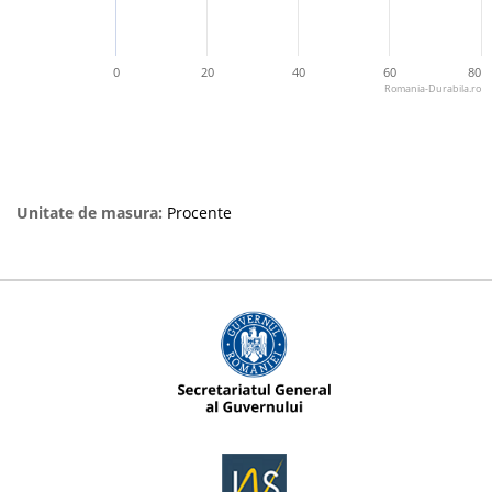
0
20
40
60
80
Romania-Durabila.ro
Unitate de masura:
Procente