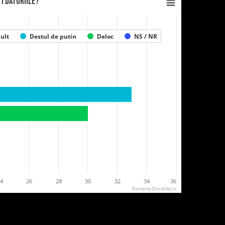
ti datoriile?
ult
Destul de putin
Deloc
NS / NR
24
26
28
30
32
34
36
Romania-Durabila.ro