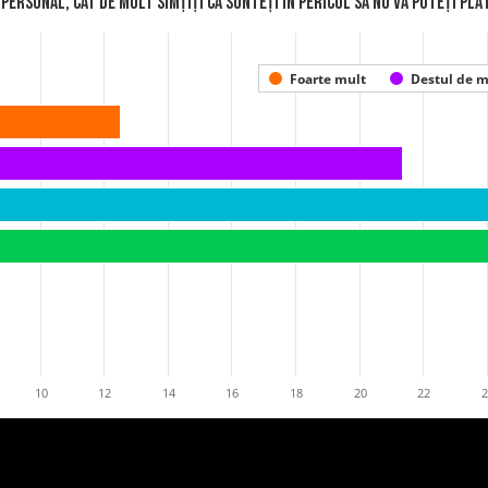
 personal, cât de mult simțiți că sunteți în pericol să nu vă puteți plă
Foarte mult
Destul de m
10
12
14
16
18
20
22