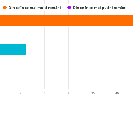
Din ce în ce mai multi români
Din ce în ce mai putini români
20
25
30
35
40