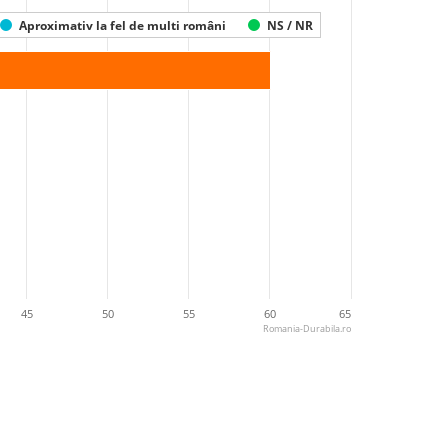
Aproximativ la fel de multi români
NS / NR
45
50
55
60
65
Romania-Durabila.ro