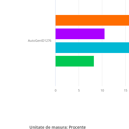
AutoGenID1276
0
5
10
15
Unitate de masura:
Procente