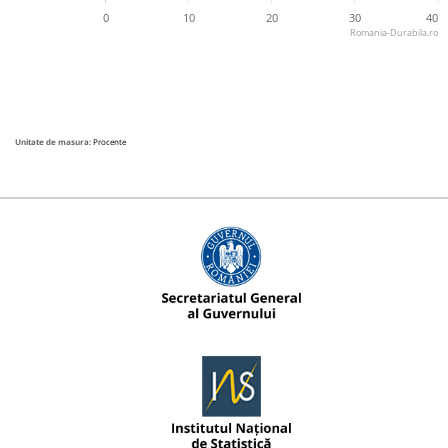
0
10
20
30
40
Romania-Durabila.ro
Unitate de masura:
Procente