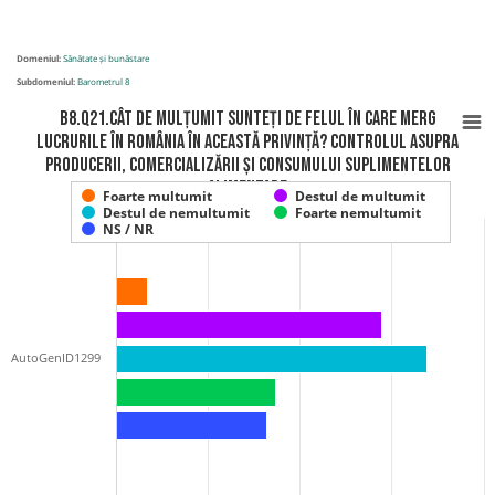
Domeniul:
Sănătate și bunăstare
Subdomeniul:
Barometrul 8
B8.Q21.Cât de mulțumit sunteți de felul în care merg
lucrurile în România în această privință? Controlul asupra
producerii, comercializării și consumului suplimentelor
alimentare
Foarte multumit
Destul de multumit
Destul de nemultumit
Foarte nemultumit
NS / NR
AutoGenID1299