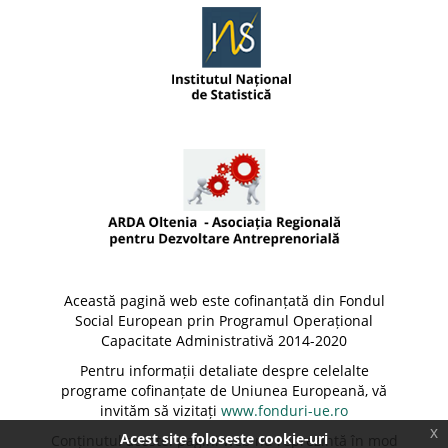
Această pagină web este cofinanțată din Fondul
Social European prin Programul Operațional
Capacitate Administrativă 2014-2020
Pentru informații detaliate despre celelalte
programe cofinanțate de Uniunea Europeană, vă
invităm să vizitați
www.fonduri-ue.ro
x
Acest site foloseste cookie-uri
Conținutul acestei pagini web nu reprezintă în mod