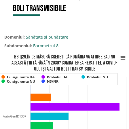
boli transmisibile
Domeniul:
Sănătate și bunăstare
Subdomeniul:
Barometrul 8
B8.Q29.În ce măsură credeți că România va atinge sau nu
această țintă până în 2030? Combaterea hepatitei, a COVID-
ului și a altor boli transmisibile
Cu siguranta DA
Probabil DA
Probabil NU
Cu siguranta NU
NS/NR
AutoGenID1307