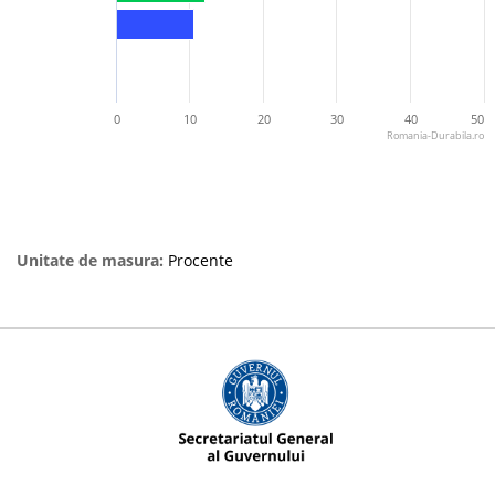
0
10
20
30
40
50
Romania-Durabila.ro
Unitate de masura:
Procente