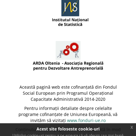
Această pagină web este cofinanțată din Fondul
Social European prin Programul Operațional
Capacitate Administrativă 2014-2020
Pentru informații detaliate despre celelalte
programe cofinanțate de Uniunea Europeană, vă
invităm să vizitați
www.fonduri-ue.ro
x
Acest site foloseste cookie-uri
Conținutul acestei pagini web nu reprezintă în mod
Utilizăm cookie-uri pentru a ne asigura că vă oferim cea mai bună
obligatoriu poziția oficială a Uniunii Europene.